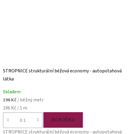
STROPNICE strukturální béžová economy - autopotahová
látka
Skladem
196 Kč
/ běžný metr
Měrná
196 Kč / 1 m
cena:
DO KOŠÍKU
STROPNICE strukturální béžová economy - autopotahová