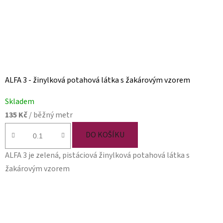
ALFA 3 - žinylková potahová látka s žakárovým vzorem
Skladem
135 Kč
/ běžný metr
DO KOŠÍKU
ALFA 3 je zelená, pistáciová žinylková potahová látka s
žakárovým vzorem