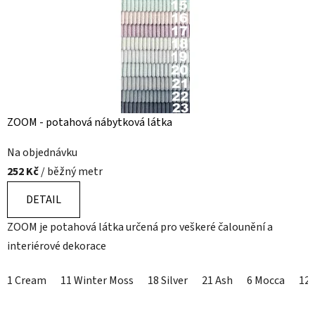
l
á
t
k
y
ZOOM - potahová nábytková látka
Na objednávku
252 Kč
/ běžný metr
DETAIL
ZOOM je potahová látka určená pro veškeré čalounění a
interiérové dekorace
1 Cream
11 Winter Moss
18 Silver
21 Ash
6 Mocca
12 