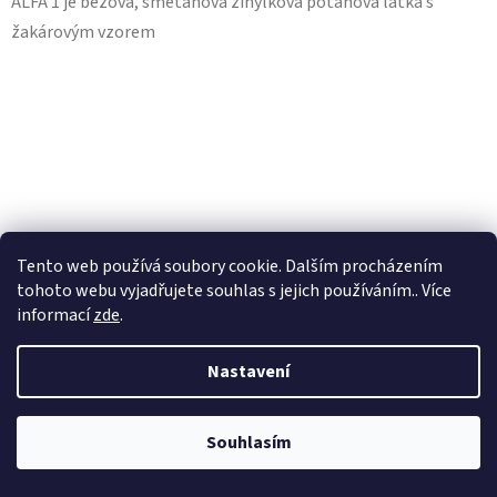
ALFA 1 je béžová, smetanová žinylková potahová látka s
5
žakárovým vzorem
hvězdiček.
Tento web používá soubory cookie. Dalším procházením
tohoto webu vyjadřujete souhlas s jejich používáním.. Více
informací
zde
.
Nastavení
Souhlasím