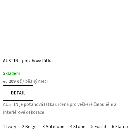
AUSTIN - potahová látka
Skladem
209 Kč
/ běžný metr
od
DETAIL
AUSTIN je potahová látka určená pro veškeré čalounění a
interiérové dekorace
1 Ivory
2 Beige
3 Antelope
4 Stone
5 Fossil
6 Flamin