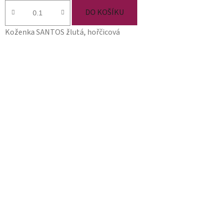
DO KOŠÍKU
Koženka SANTOS žlutá, hořčicová