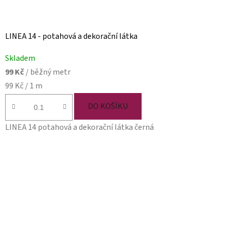
LINEA 14 - potahová a dekorační látka
Skladem
99 Kč
/ běžný metr
Měrná
99 Kč / 1 m
cena:
DO KOŠÍKU
LINEA 14 potahová a dekorační látka černá