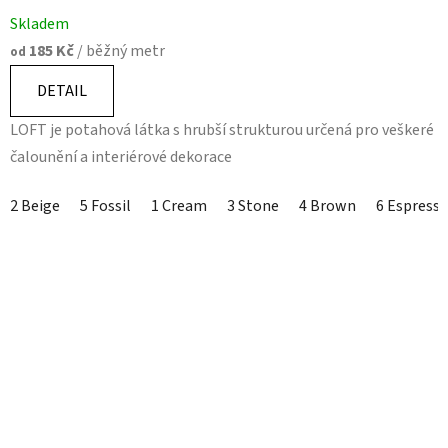
Skladem
185 Kč
/ běžný metr
od
DETAIL
LOFT je potahová látka s hrubší strukturou určená pro veškeré
čalounění a interiérové dekorace
2 Beige
5 Fossil
1 Cream
3 Stone
4 Brown
6 Espress