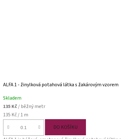
ALFA 1 - žinylková potahová látka s žakárovým vzorem
Průměrné
Skladem
hodnocení
135 Kč
/ běžný metr
produktu
Měrná
135 Kč / 1 m
je
cena:
5,0
DO KOŠÍKU
z