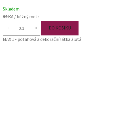
Skladem
99 Kč
/ běžný metr
DO KOŠÍKU
MAX 1 - potahová a dekorační látka žlutá