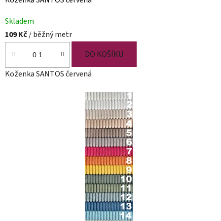
v
é
Skladem
109 Kč
/ běžný metr
a
d
DO KOŠÍKU
e
Koženka SANTOS červená
k
o
r
a
č
n
í