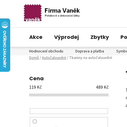
Akce
Výprodej
Zbytky
Po
Přejít
Hodnocení obchodu
Doprava a platba
Symbol
na
Domů
/
Autočalounění
/
Tkaniny na autočalounění
obsah
P
o
Cena
s
119
Kč
489
Kč
t
r
a
n
n
í