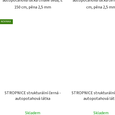
autopotahová látka tmavě šedá, š.
autopotahová látka čern
150 cm, pěna 2,5 mm
cm, pěna 2,5 m
NOVINKA
STROPNICE strukturální černá -
STROPNICE strukturální
autopotahová látka
autopotahová lát
Skladem
Skladem