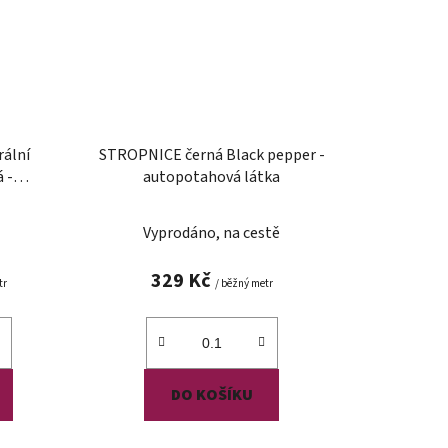
ální
STROPNICE černá Black pepper -
 -
autopotahová látka
ka
Vyprodáno, na cestě
329 Kč
tr
/ běžný metr
DO KOŠÍKU