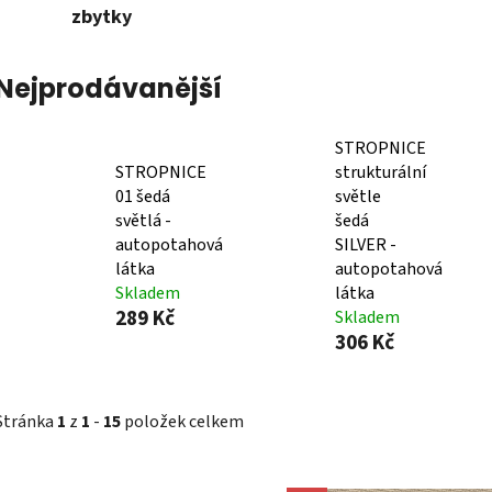
zbytky
Nejprodávanější
STROPNICE
STROPNICE
strukturální
01 šedá
světle
světlá -
šedá
autopotahová
SILVER -
látka
autopotahová
Skladem
látka
289 Kč
Skladem
306 Kč
Stránka
1
z
1
-
15
položek celkem
V