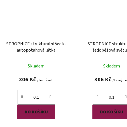
STROPNICE strukturální šedá -
STROPNICE struktur
autopotahová látka
šedobéžová světlá
autopotahová lát
Skladem
Skladem
306 Kč
306 Kč
/ běžný metr
/ běžný me
DO KOŠÍKU
DO KOŠÍKU