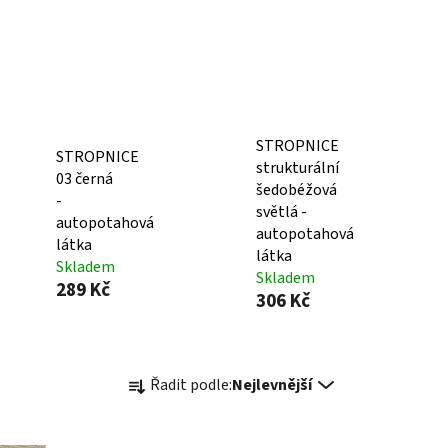
STROPNICE
STROPNICE
strukturální
03 černá
šedobéžová
-
světlá -
autopotahová
autopotahová
látka
látka
Skladem
Skladem
289 Kč
306 Kč
Ř
Řadit podle:
Nejlevnější
a
z
e