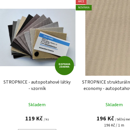
AKCE
ý
NOVINKA
p
i
s
p
r
o
d
DOPRAVA
u
ZDARMA
k
t
STROPNICE - autopotahové látky
STROPNICE strukturáln
ů
- vzorník
economy - autopotahov
Skladem
Skladem
119 Kč
196 Kč
/ ks
/ běžný me
Měrná
196 Kč / 1 m