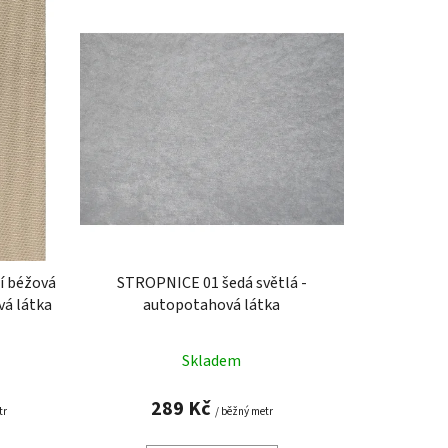
n
í
p
r
o
d
u
k
t
ů
í béžová
STROPNICE 01 šedá světlá -
á látka
autopotahová látka
Skladem
289 Kč
tr
/ běžný metr