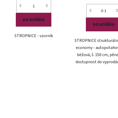
cena:
DO KOŠÍKU
DO KOŠÍKU
STROPNICE - vzorník
STROPNICE strukturáln
economy - autopotahov
béžová, š. 150 cm, pěn
dostupnost do vyprodá