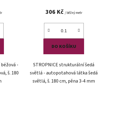
306 Kč
tr
/ běžný metr
DO KOŠÍKU
 béžová -
STROPNICE strukturální šedá
á, š. 180
světlá - autopotahová látka šedá
m
světlá, š. 180 cm, pěna 3-4 mm