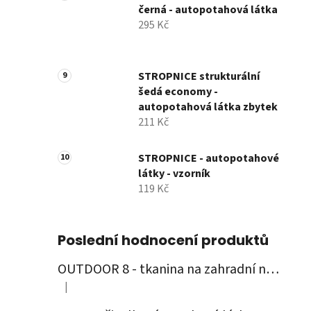
černá - autopotahová látka
295 Kč
STROPNICE strukturální
šedá economy -
autopotahová látka zbytek
211 Kč
STROPNICE - autopotahové
látky - vzorník
119 Kč
Poslední hodnocení produktů
OUTDOOR 8 - tkanina na zahradní nábytek
|
Hodnocení produktu je 5 z 5 hvězdiček.