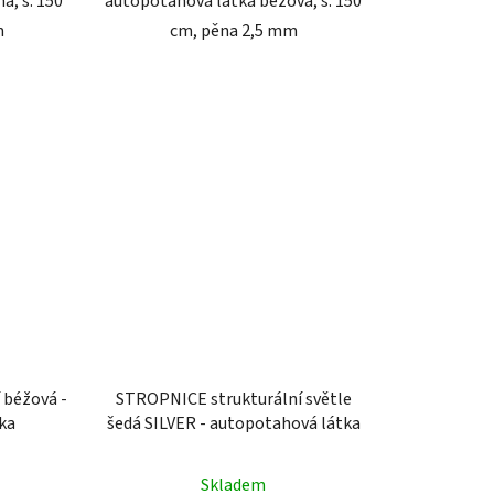
á, š. 150
autopotahová látka béžová, š. 150
m
cm, pěna 2,5 mm
 béžová -
STROPNICE strukturální světle
ka
šedá SILVER - autopotahová látka
Skladem