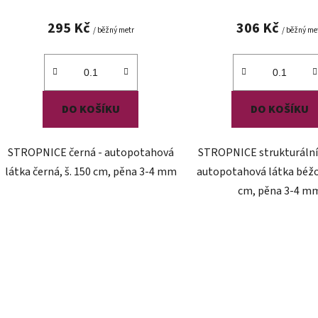
295 Kč
306 Kč
/ běžný metr
/ běžný me
DO KOŠÍKU
DO KOŠÍKU
STROPNICE černá - autopotahová
STROPNICE strukturální
látka černá, š. 150 cm, pěna 3-4 mm
autopotahová látka béžov
cm, pěna 3-4 m