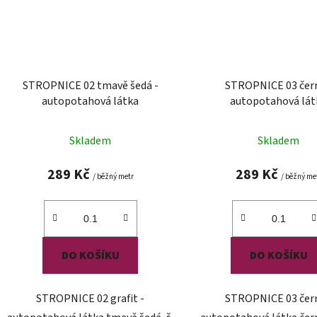
STROPNICE 02 tmavě šedá -
STROPNICE 03 čern
autopotahová látka
autopotahová lát
Skladem
Skladem
289 Kč
289 Kč
/ běžný metr
/ běžný me
DO KOŠÍKU
DO KOŠÍKU
STROPNICE 02 grafit -
STROPNICE 03 čern