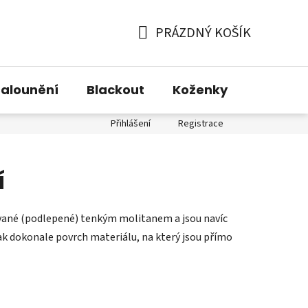
PRÁZDNÝ KOŠÍK
NÁKUPNÍ
KOŠÍK
alounění
Blackout
Koženky
Technic
Přihlášení
Registrace
í
ované (podlepené) tenkým molitanem a jsou navíc
tak dokonale povrch materiálu, na který jsou přímo