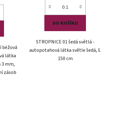
DO KOŠÍKU
STROPNICE 01 šedá světlá -
í béžová
autopotahová látka světle šedá, š.
á látka
150 cm
a 3 mm,
ní zásob