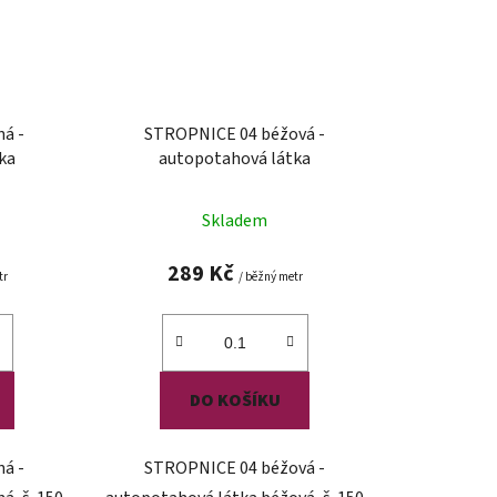
á -
STROPNICE 04 béžová -
ka
autopotahová látka
Skladem
289 Kč
tr
/ běžný metr
DO KOŠÍKU
á -
STROPNICE 04 béžová -