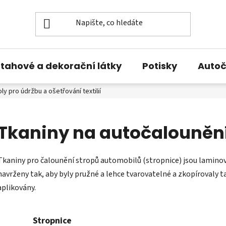
tahové a dekorační látky
Potisky
Autoč
y pro údržbu a ošetřování textilií
O nás
Kontakty
Tkaniny na autočalouněn
Tkaniny pro čalounění stropů automobilů (stropnice) jsou lamin
navrženy tak, aby byly pružné a lehce tvarovatelné a zkopírovaly 
aplikovány.
Stropnice