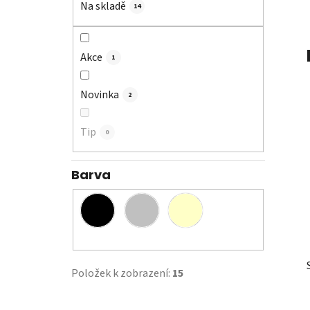
Na skladě
14
p
a
n
Akce
1
e
l
Novinka
2
Tip
0
Barva
Položek k zobrazení:
15