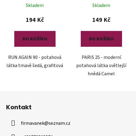
Skladem
Skladem
194 Kč
149 Kč
DO KOŠÍKU
DO KOŠÍKU
RUN AGAIN 90 - potahová
PARIS 25 - moderní
látka tmavě šedá, grafitová
potahová látka světlejší
hnědá Camel
Z
á
Kontakt
p
a
firmavanek
@
seznam.cz
t
í