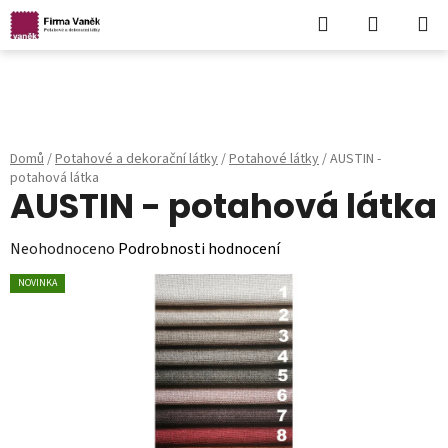
Hledat
NÁKUPN
KOŠÍK
Přejít
na
obsah
Domů
/
Potahové a dekorační látky
/
Potahové látky
/
AUSTIN -
potahová látka
AUSTIN - potahová látka
Průměrné
Neohodnoceno
Podrobnosti hodnocení
hodnocení
NOVINKA
produktu
je
0,0
z
5
hvězdiček.