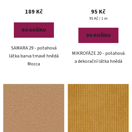
189 Kč
95 Kč
Měrná
95 Kč / 1 m
cena:
DO KOŠÍKU
DO KOŠÍKU
SAMARA 29 - potahová
MIKROFÁZE 20 - potahová
látka barva tmavě hnědá
a dekorační látka hnědá
Mocca