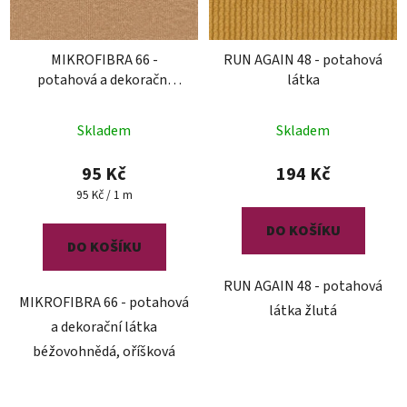
MIKROFIBRA 66 -
RUN AGAIN 48 - potahová
potahová a dekorační
látka
látka
Skladem
Skladem
95 Kč
194 Kč
Měrná
95 Kč / 1 m
cena:
DO KOŠÍKU
DO KOŠÍKU
RUN AGAIN 48 - potahová
MIKROFIBRA 66 - potahová
látka žlutá
a dekorační látka
béžovohnědá, oříšková