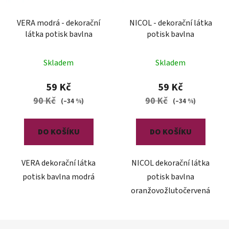
VERA modrá - dekorační
NICOL - dekorační látka
látka potisk bavlna
potisk bavlna
Skladem
Skladem
59 Kč
59 Kč
90 Kč
90 Kč
(–34 %)
(–34 %)
DO KOŠÍKU
DO KOŠÍKU
VERA dekorační látka
NICOL dekorační látka
potisk bavlna modrá
potisk bavlna
oranžovožlutočervená
Z