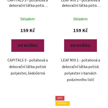
CAPITALS 3 - potahová a
LEAF MIX 1 - potahová a
dekorační látka potisk
dekorační látka potisk
polyester
polyester
Průměrné
Skladem
Skladem
hodnocení
produktu
159 Kč
159 Kč
je
5,0
DO KOŠÍKU
DO KOŠÍKU
z
5
CAPITALS 3 - potahová a
LEAF MIX 1 - potahová a
hvězdiček.
dekorační látka potisk
dekorační látka potisk
polyester, šedočerná
polyester v barvách
podzimního listí
AKCE
VÝPRODEJ