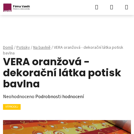
Hledat
NÁKUPN
KOŠÍK
Přejít
na
obsah
Domů
/
Potisky
/
Na bavlně
/
VERA oranžová - dekorační látka potisk
bavlna
VERA oranžová -
dekorační látka potisk
bavlna
Průměrné
Neohodnoceno
Podrobnosti hodnocení
hodnocení
VÝPRODEJ
produktu
je
0,0