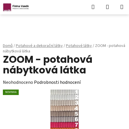
Hledat
NÁKUPN
KOŠÍK
Přejít
na
obsah
Domů
/
Potahové a dekorační látky
/
Potahové látky
/
ZOOM - potahová
nábytková látka
ZOOM - potahová
nábytková látka
Průměrné
Neohodnoceno
Podrobnosti hodnocení
hodnocení
NOVINKA
produktu
je
0,0
z
5