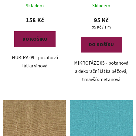
Skladem
Skladem
158 Kč
95 Kč
Měrná
95 Kč / 1 m
cena:
DO KOŠÍKU
DO KOŠÍKU
NUBIRA 09 - potahová
MIKROFÁZE 05 - potahová
látka vínová
a dekorační látka béžová,
tmavší smetanová