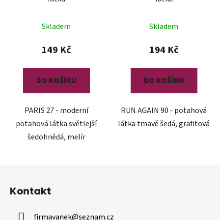
Skladem
Skladem
149 Kč
194 Kč
DO KOŠÍKU
DO KOŠÍKU
PARIS 27 - moderní
RUN AGAIN 90 - potahová
potahová látka světlejší
látka tmavě šedá, grafitová
šedohnědá, melír
Z
á
Kontakt
p
a
firmavanek
@
seznam.cz