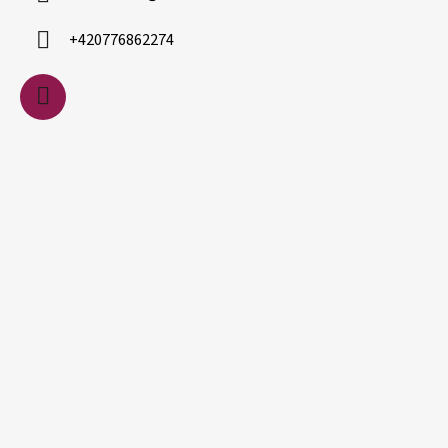
t
í
+420776862274