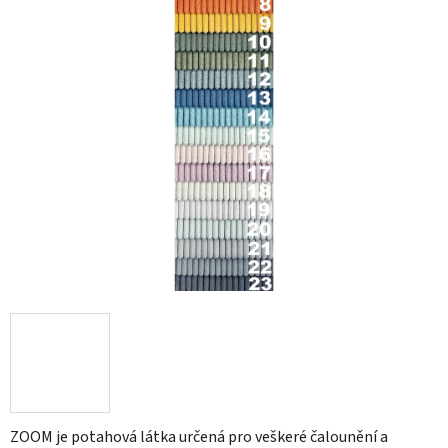
hvězdiček.
ZOOM je potahová látka určená pro veškeré čalounění a