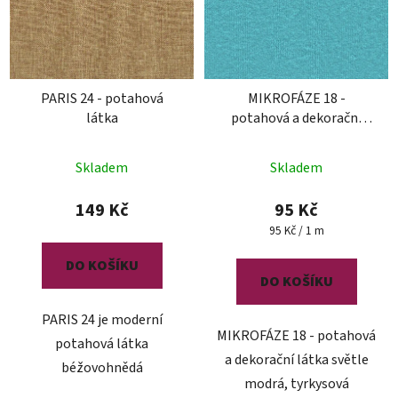
PARIS 24 - potahová
MIKROFÁZE 18 -
látka
potahová a dekorační
látka
Skladem
Skladem
149 Kč
95 Kč
Měrná
95 Kč / 1 m
cena:
DO KOŠÍKU
DO KOŠÍKU
PARIS 24 je moderní
MIKROFÁZE 18 - potahová
potahová látka
a dekorační látka světle
béžovohnědá
modrá, tyrkysová