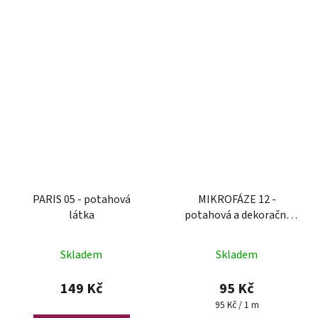
PARIS 05 - potahová
MIKROFÁZE 12 -
látka
potahová a dekorační
látka
Skladem
Skladem
149 Kč
95 Kč
Měrná
95 Kč / 1 m
cena: