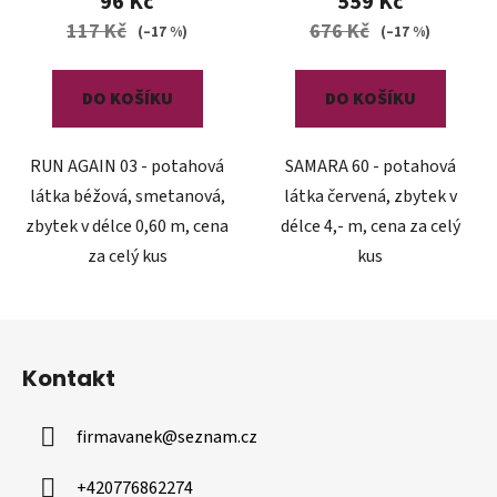
96 Kč
559 Kč
117 Kč
676 Kč
(–17 %)
(–17 %)
DO KOŠÍKU
DO KOŠÍKU
RUN AGAIN 03 - potahová
SAMARA 60 - potahová
látka béžová, smetanová,
látka červená, zbytek v
zbytek v délce 0,60 m, cena
délce 4,- m, cena za celý
za celý kus
kus
Z
á
Kontakt
p
a
firmavanek
@
seznam.cz
t
í
+420776862274