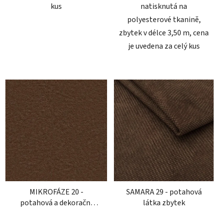
kus
natisknutá na
polyesterové tkanině,
zbytek v délce 3,50 m, cena
je uvedena za celý kus
MIKROFÁZE 20 -
SAMARA 29 - potahová
potahová a dekorační
látka zbytek
látka zbytek