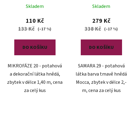
Skladem
Skladem
110 Kč
279 Kč
133 Kč
338 Kč
(–17 %)
(–17 %)
DO KOŠÍKU
DO KOŠÍKU
MIKROFÁZE 20 - potahová
SAMARA 29 - potahová
a dekorační látka hnědá,
látka barva tmavě hnědá
zbytek v délce 1,40 m, cena
Mocca, zbytek v délce 2,-
za celý kus
m, cena za celý kus