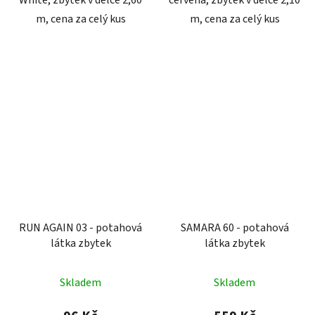
White, zbytek v délce 2,60
červená, zbytek v délce 2,10
m, cena za celý kus
m, cena za celý kus
RUN AGAIN 03 - potahová
SAMARA 60 - potahová
látka zbytek
látka zbytek
Skladem
Skladem