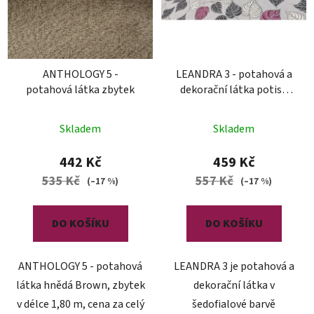
ANTHOLOGY 5 -
LEANDRA 3 - potahová a
potahová látka zbytek
dekorační látka potisk
polyester zbytek
Skladem
Skladem
442 Kč
459 Kč
535 Kč
557 Kč
(–17 %)
(–17 %)
DO KOŠÍKU
DO KOŠÍKU
ANTHOLOGY 5 - potahová
LEANDRA 3 je potahová a
látka hnědá Brown, zbytek
dekorační látka v
v délce 1,80 m, cena za celý
šedofialové barvě