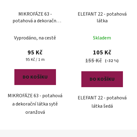
MIKROFÁZE 63 -
ELEFANT 22 - potahová
potahová a dekorační
látka
látka
Vyprodáno, na cestě
Skladem
95 Kč
105 Kč
Měrná
95 Kč / 1 m
155 Kč
(–32 %)
cena:
DO KOŠÍKU
DO KOŠÍKU
MIKROFÁZE 63 - potahová
ELEFANT 22 - potahová
a dekorační látka sytě
látka šedá
oranžová
Z