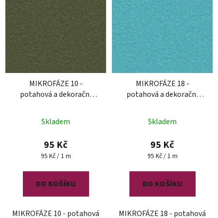
MIKROFÁZE 10 -
MIKROFÁZE 18 -
potahová a dekorační
potahová a dekorační
látka
látka
Průměrné
Skladem
Skladem
hodnocení
produktu
95 Kč
95 Kč
je
Měrná
Měrná
95 Kč / 1 m
95 Kč / 1 m
cena:
cena:
5,0
z
DO KOŠÍKU
DO KOŠÍKU
5
hvězdiček.
MIKROFÁZE 10 - potahová
MIKROFÁZE 18 - potahová