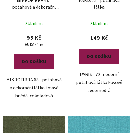
MIKROFIBRA 68 -
PARIS 72 - potahová
potahová a dekorační
látka
látka
Skladem
Skladem
95 Kč
149 Kč
Měrná
95 Kč / 1 m
cena:
DO KOŠÍKU
DO KOŠÍKU
PARIS - 72 moderní
MIKROFIBRA 68 - potahová
potahová látka kovově
a dekorační látka tmavě
šedomodrá
hnědá, čokoládová