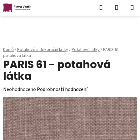
Hledat
NÁKUPN
KOŠÍK
Přejít
na
obsah
Domů
/
Potahové a dekorační látky
/
Potahové látky
/
PARIS 61 -
potahová látka
PARIS 61 - potahová
látka
Průměrné
Neohodnoceno
Podrobnosti hodnocení
hodnocení
produktu
je
0,0
z
5