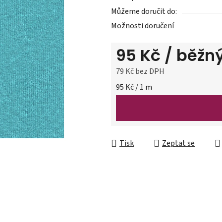
0,0
Můžeme doručit do:
z
Možnosti doručení
5
hvězdiček.
95 Kč
/ běžn
79 Kč bez DPH
Měrná cena:
95 Kč / 1 m
Tisk
Zeptat se