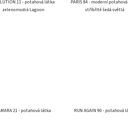
LUTION 11 - potahová látka
PARIS 84 - moderní potahová
zelenomodrá Lagoon
stříbřitě šedá světlá
AMARA 21 - potahová látka
RUN AGAIN 90 - potahová l