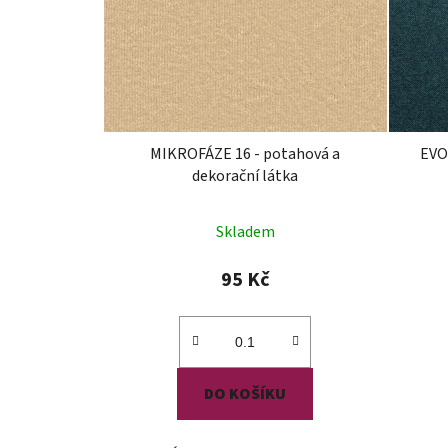
MIKROFÁZE 16 - potahová a
EVO
dekorační látka
Průměrné
Skladem
hodnocení
produktu
95 Kč
je
5,0
z
5
DO KOŠÍKU
hvězdiček.