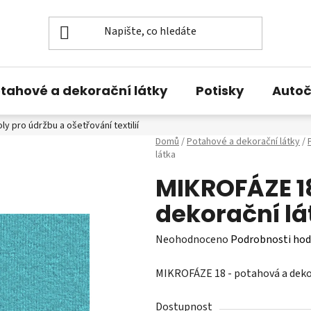
tahové a dekorační látky
Potisky
Autoč
y pro údržbu a ošetřování textilií
O nás
Kontakty
Domů
/
Potahové a dekorační látky
/
látka
MIKROFÁZE 1
dekorační lá
Průměrné
Neohodnoceno
Podrobnosti hod
hodnocení
MIKROFÁZE 18 - potahová a dekor
produktu
je
Dostupnost