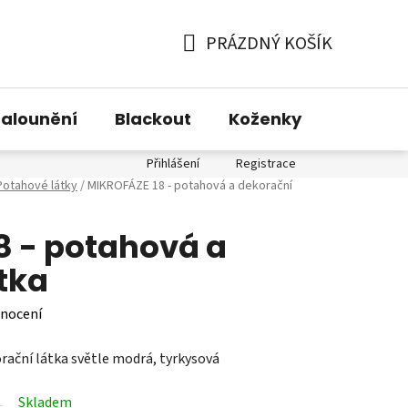
PRÁZDNÝ KOŠÍK
NÁKUPNÍ
KOŠÍK
alounění
Blackout
Koženky
Technic
Přihlášení
Registrace
Potahové látky
/
MIKROFÁZE 18 - potahová a dekorační
8 - potahová a
tka
nocení
ační látka světle modrá, tyrkysová
Skladem