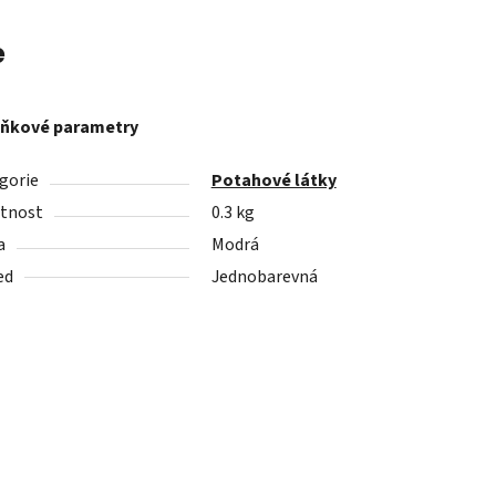
e
ňkové parametry
gorie
Potahové látky
tnost
0.3 kg
a
Modrá
ed
Jednobarevná