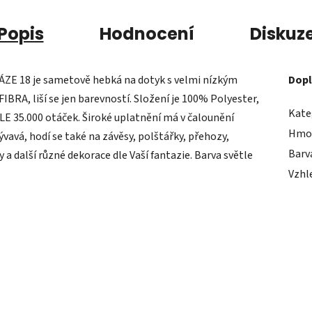
Popis
Hodnocení
Diskuz
ZE 18 je sametově hebká na dotyk s velmi nízkým
Dopl
BRA, liší se jen barevností. Složení je 100% Polyester,
Kate
 35.000 otáček. Široké uplatnění má v čalounění
Hmo
ývavá, hodí se také na závěsy, polštářky, přehozy,
Barv
 a další různé dekorace dle Vaší fantazie. Barva světle
Vzhl