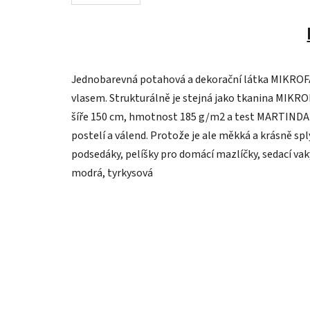
Jednobarevná potahová a dekorační látka MIKROFÁ
vlasem. Strukturálně je stejná jako tkanina MIKROFI
šíře 150 cm, hmotnost 185 g/m2 a test MARTINDALE
postelí a válend. Protože je ale měkká a krásně spl
podsedáky, pelíšky pro domácí mazlíčky, sedací vaky
modrá, tyrkysová