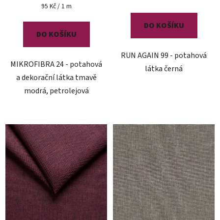
Měrná
95 Kč / 1 m
cena:
DO KOŠÍKU
DO KOŠÍKU
RUN AGAIN 99 - potahová
MIKROFIBRA 24 - potahová
látka černá
a dekorační látka tmavě
modrá, petrolejová