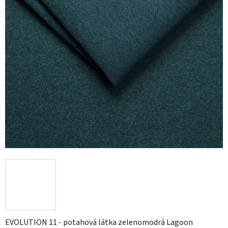
hvězdiček.
EVOLUTION 11 - potahová látka zelenomodrá Lagoon