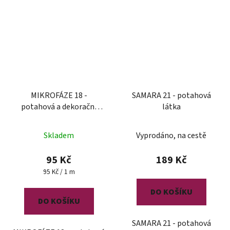
MIKROFÁZE 18 -
SAMARA 21 - potahová
potahová a dekorační
látka
látka
Skladem
Vyprodáno, na cestě
95 Kč
189 Kč
Měrná
95 Kč / 1 m
cena:
DO KOŠÍKU
DO KOŠÍKU
SAMARA 21 - potahová