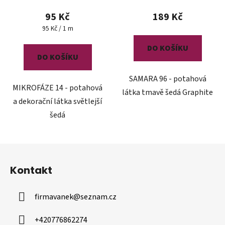
95 Kč
189 Kč
Měrná
95 Kč / 1 m
cena:
DO KOŠÍKU
DO KOŠÍKU
SAMARA 96 - potahová
MIKROFÁZE 14 - potahová
látka tmavě šedá Graphite
a dekorační látka světlejší
šedá
Z
á
Kontakt
p
a
firmavanek
@
seznam.cz
t
í
+420776862274