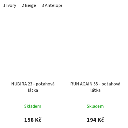
1 Ivory
2 Beige
3 Antelope
4 Stone
5 Fossil
6 Flamin
NUBIRA 23 - potahová
RUN AGAIN 55 - potahová
látka
látka
Skladem
Skladem
158 Kč
194 Kč