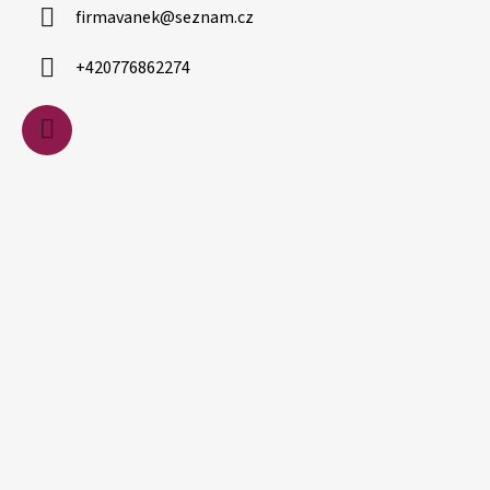
firmavanek
@
seznam.cz
t
í
+420776862274