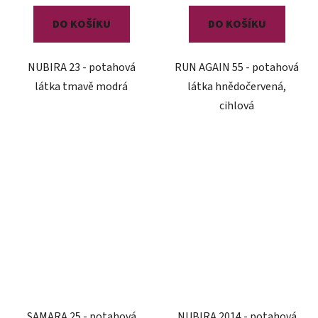
DO KOŠÍKU
DO KOŠÍKU
NUBIRA 23 - potahová
RUN AGAIN 55 - potahová
látka tmavě modrá
látka hnědočervená,
cihlová
SAMARA 25 - potahová
NUBIRA 2014 - potahová