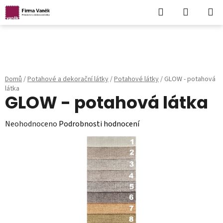
Hledat
NÁKUPN
KOŠÍK
Přejít
na
obsah
Domů
/
Potahové a dekorační látky
/
Potahové látky
/
GLOW - potahová
látka
GLOW - potahová látka
Průměrné
Neohodnoceno
Podrobnosti hodnocení
hodnocení
produktu
je
0,0
z
5
hvězdiček.