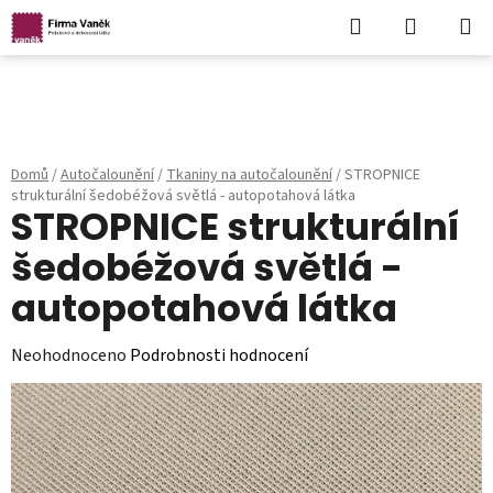
Hledat
NÁKUPN
KOŠÍK
Přejít
na
obsah
Domů
/
Autočalounění
/
Tkaniny na autočalounění
/
STROPNICE
strukturální šedobéžová světlá - autopotahová látka
STROPNICE strukturální
šedobéžová světlá -
autopotahová látka
Průměrné
Neohodnoceno
Podrobnosti hodnocení
hodnocení
produktu
je
0,0