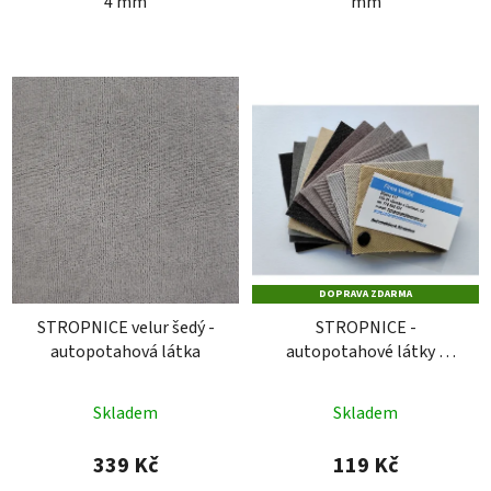
4 mm
mm
DOPRAVA ZDARMA
STROPNICE velur šedý -
STROPNICE -
autopotahová látka
autopotahové látky -
vzorník
Skladem
Skladem
339 Kč
119 Kč