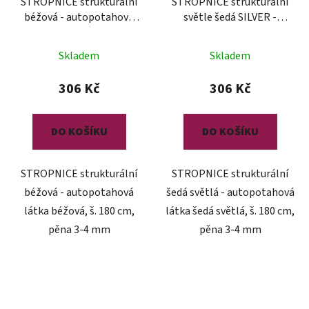
STROPNICE strukturální
STROPNICE strukturální
béžová - autopotahová
světle šedá SILVER -
látka
autopotahová látka
Skladem
Skladem
306 Kč
306 Kč
DO KOŠÍKU
DO KOŠÍKU
STROPNICE strukturální
STROPNICE strukturální
béžová - autopotahová
šedá světlá - autopotahová
látka béžová, š. 180 cm,
látka šedá světlá, š. 180 cm,
pěna 3-4 mm
pěna 3-4 mm