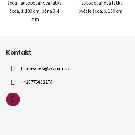
šedá - autopotahová látka
- autopotahová látka
šedá, š. 180 cm, pěna 3-4
světle šedá, š. 150 cm
mm
Z
á
Kontakt
p
a
firmavanek
@
seznam.cz
t
í
+420776862274