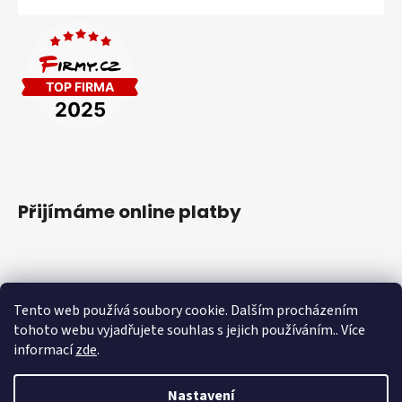
Přijímáme online platby
Tento web používá soubory cookie. Dalším procházením
tohoto webu vyjadřujete souhlas s jejich používáním.. Více
Vytvořil Shoptet
&
PekneWeby
informací
zde
.
Copyright 2026
FIRMA VANĚK Hlinsko
. Všechna práva
vyhrazena.
|
Obchodní podmínky
|
Ochrana osobních údajů
Nastavení