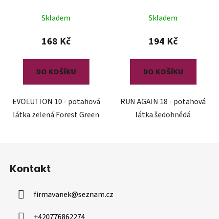
Skladem
Skladem
168 Kč
194 Kč
DO KOŠÍKU
DO KOŠÍKU
EVOLUTION 10 - potahová
RUN AGAIN 18 - potahová
látka zelená Forest Green
látka šedohnědá
Z
á
Kontakt
p
a
firmavanek
@
seznam.cz
t
í
+420776862274