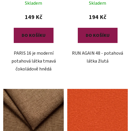
Skladem
Skladem
149 Kč
194 Kč
DO KOŠÍKU
DO KOŠÍKU
PARIS 16 je moderní
RUN AGAIN 48 - potahová
potahová látka tmavá
látka žlutá
čokoládově hnědá