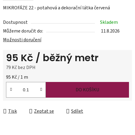
MIKROFÁZE 22 - potahová a dekorační látka červená
Dostupnost
Skladem
Můžeme doručit do:
11.8.2026
Možnosti doručení
95 Kč
/ běžný metr
79 Kč bez DPH
Měrná cena:
95 Kč / 1 m
DO KOŠÍKU
Tisk
Zeptat se
Sdílet