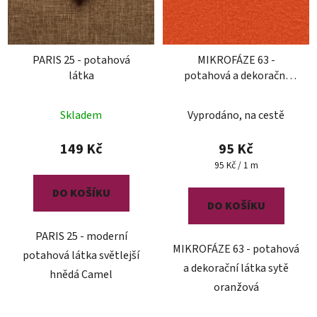
PARIS 25 - potahová
MIKROFÁZE 63 -
látka
potahová a dekorační
látka
Skladem
Vyprodáno, na cestě
149 Kč
95 Kč
Měrná
95 Kč / 1 m
cena:
DO KOŠÍKU
DO KOŠÍKU
PARIS 25 - moderní
MIKROFÁZE 63 - potahová
potahová látka světlejší
a dekorační látka sytě
hnědá Camel
oranžová