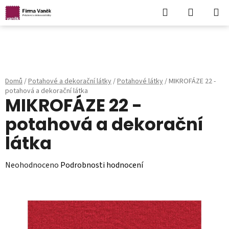
Hledat
NÁKUPN
KOŠÍK
Přejít
na
obsah
Domů
/
Potahové a dekorační látky
/
Potahové látky
/
MIKROFÁZE 22 -
potahová a dekorační látka
MIKROFÁZE 22 -
potahová a dekorační
látka
Průměrné
Neohodnoceno
Podrobnosti hodnocení
hodnocení
produktu
je
0,0