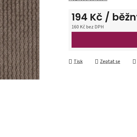
5
hvězdiček.
194 Kč
/ běžn
160 Kč bez DPH
Měrná cena:
Tisk
Zeptat se