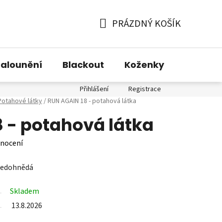
PRÁZDNÝ KOŠÍK
NÁKUPNÍ
KOŠÍK
alounění
Blackout
Koženky
Technic
Přihlášení
Registrace
Potahové látky
/
RUN AGAIN 18 - potahová látka
 - potahová látka
nocení
šedohnědá
Skladem
13.8.2026