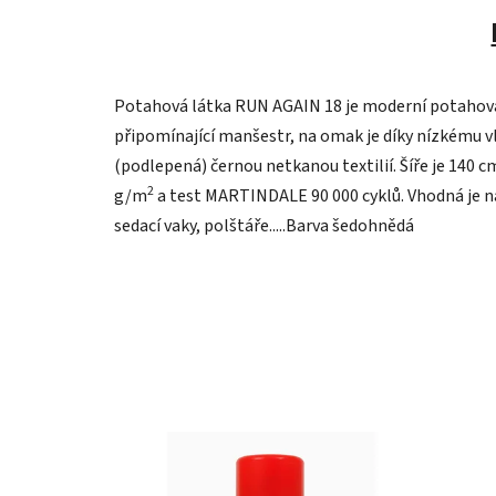
Potahová látka RUN AGAIN 18 je moderní potahová 
připomínající manšestr, na omak je díky nízkému v
(podlepená) černou netkanou textilií. Šíře je 140
2
g/m
a test MARTINDALE 90 000 cyklů. Vhodná je na
sedací vaky, polštáře.....Barva šedohnědá