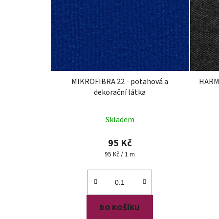
MIKROFIBRA 22 - potahová a
HARMO
dekorační látka
Skladem
95 Kč
Měrná
95 Kč / 1 m
cena:
DO KOŠÍKU