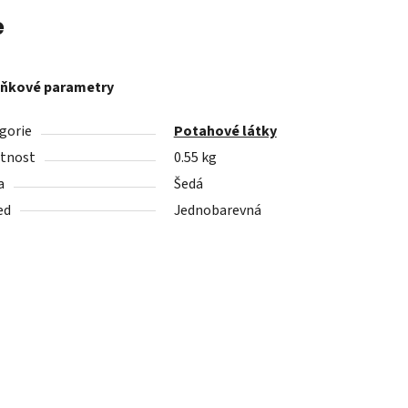
e
ňkové parametry
gorie
Potahové látky
tnost
0.55 kg
a
Šedá
ed
Jednobarevná