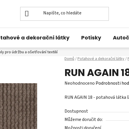
tahové a dekorační látky
Potisky
Autoč
y pro údržbu a ošetřování textilií
O nás
Kontakty
Domů
/
Potahové a dekorační látky
/
RUN AGAIN 18
Průměrné
Neohodnoceno
Podrobnosti hod
hodnocení
RUN AGAIN 18 - potahová látka 
produktu
je
Dostupnost
0,0
Můžeme doručit do:
z
Možnosti doručení