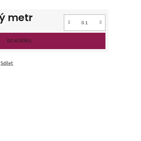
ý metr
DO KOŠÍKU
Sdílet