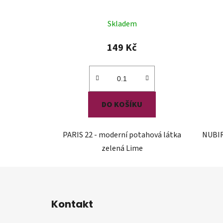
Skladem
149 Kč
DO KOŠÍKU
PARIS 22 - moderní potahová látka
NUBIR
zelená Lime
Z
á
Kontakt
p
a