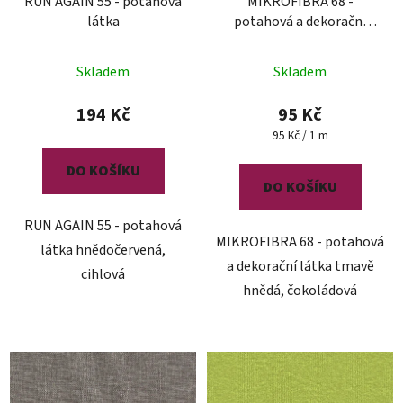
RUN AGAIN 55 - potahová
MIKROFIBRA 68 -
látka
potahová a dekorační
látka
Skladem
Skladem
194 Kč
95 Kč
Měrná
95 Kč / 1 m
cena:
DO KOŠÍKU
DO KOŠÍKU
RUN AGAIN 55 - potahová
MIKROFIBRA 68 - potahová
látka hnědočervená,
a dekorační látka tmavě
cihlová
hnědá, čokoládová