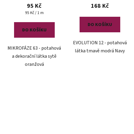
95 Kč
168 Kč
Měrná
95 Kč / 1 m
cena:
DO KOŠÍKU
DO KOŠÍKU
EVOLUTION 12 - potahová
MIKROFÁZE 63 - potahová
látka tmavě modrá Navy
a dekorační látka sytě
oranžová