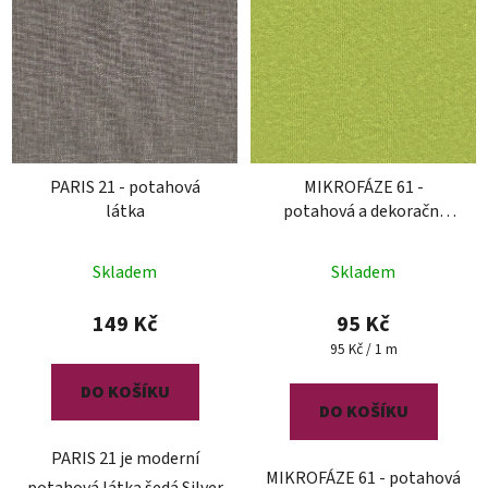
PARIS 21 - potahová
MIKROFÁZE 61 -
látka
potahová a dekorační
látka
Skladem
Skladem
149 Kč
95 Kč
Měrná
95 Kč / 1 m
cena:
DO KOŠÍKU
DO KOŠÍKU
PARIS 21 je moderní
MIKROFÁZE 61 - potahová