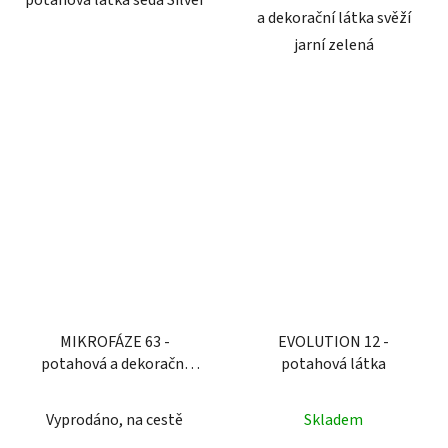
potahová látka šedá Silver
a dekorační látka svěží
jarní zelená
MIKROFÁZE 63 -
EVOLUTION 12 -
potahová a dekorační
potahová látka
látka
Vyprodáno, na cestě
Skladem