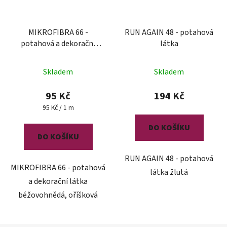
MIKROFIBRA 66 -
RUN AGAIN 48 - potahová
potahová a dekorační
látka
látka
Skladem
Skladem
95 Kč
194 Kč
Měrná
95 Kč / 1 m
cena:
DO KOŠÍKU
DO KOŠÍKU
RUN AGAIN 48 - potahová
MIKROFIBRA 66 - potahová
látka žlutá
a dekorační látka
béžovohnědá, oříšková