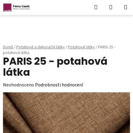
Hledat
NÁKUPN
KOŠÍK
Přejít
na
obsah
Domů
/
Potahové a dekorační látky
/
Potahové látky
/
PARIS 25 -
potahová látka
PARIS 25 - potahová
látka
Průměrné
Neohodnoceno
Podrobnosti hodnocení
hodnocení
produktu
je
0,0
z
5