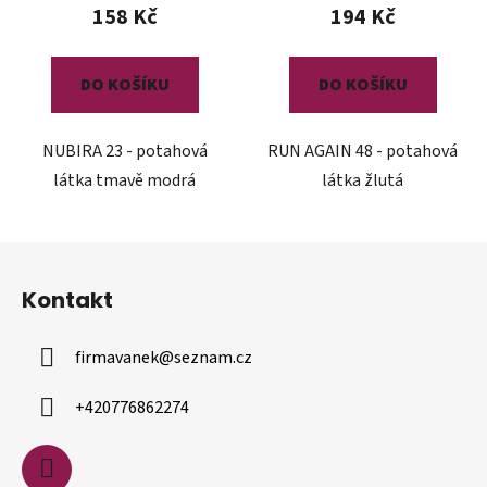
158 Kč
194 Kč
DO KOŠÍKU
DO KOŠÍKU
NUBIRA 23 - potahová
RUN AGAIN 48 - potahová
látka tmavě modrá
látka žlutá
Z
á
Kontakt
p
a
firmavanek
@
seznam.cz
t
í
+420776862274