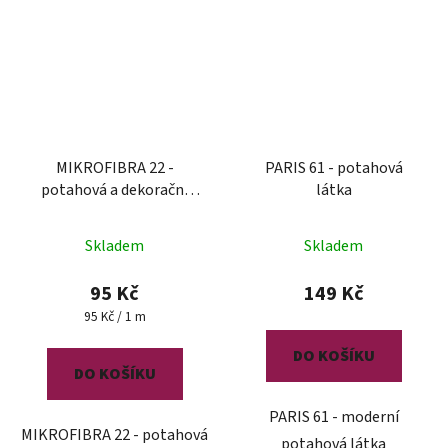
MIKROFIBRA 22 -
PARIS 61 - potahová
potahová a dekorační
látka
látka
Skladem
Skladem
95 Kč
149 Kč
Měrná
95 Kč / 1 m
cena:
DO KOŠÍKU
DO KOŠÍKU
PARIS 61 - moderní
MIKROFIBRA 22 - potahová
potahová látka