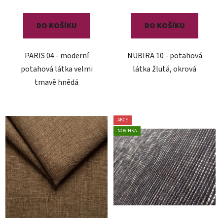
DO KOŠÍKU
DO KOŠÍKU
PARIS 04 - moderní
NUBIRA 10 - potahová
potahová látka velmi
látka žlutá, okrová
tmavě hnědá
AKCE
NOVINKA