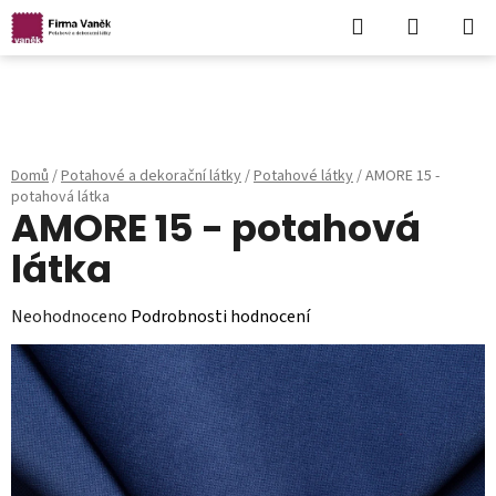
Hledat
NÁKUPN
KOŠÍK
Přejít
na
obsah
Domů
/
Potahové a dekorační látky
/
Potahové látky
/
AMORE 15 -
potahová látka
AMORE 15 - potahová
látka
Průměrné
Neohodnoceno
Podrobnosti hodnocení
hodnocení
produktu
je
0,0
z
5