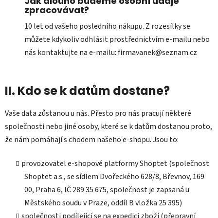
Jak dlouho budeme osobní údaje
zpracovávat?
10 let od vašeho posledního nákupu. Z rozesílky se
můžete kdykoliv odhlásit prostřednictvím e-mailu nebo
nás kontaktujte na e-mailu: firmavanek@seznam.cz
II. Kdo se k datům dostane?
Vaše data zůstanou u nás. Přesto pro nás pracují některé
společnosti nebo jiné osoby, které se k datům dostanou proto,
že nám pomáhají s chodem našeho e-shopu. Jsou to:
provozovatel e-shopové platformy Shoptet (společnost
Shoptet a.s., se sídlem Dvořeckého 628/8, Břevnov, 169
00, Praha 6, IČ 289 35 675, společnost je zapsaná u
Městského soudu v Praze, oddíl B vložka 25 395)
společnosti podílející se na expedici zboží (přepravní