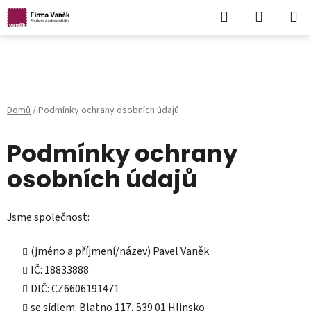
Hledat
NÁKUPN
KOŠÍK
Přejít
na
obsah
Domů
/
Podmínky ochrany osobních údajů
Podmínky ochrany
osobních údajů
Jsme společnost:
(jméno a příjmení/název) Pavel Vaněk
IČ: 18833888
DIČ: CZ6606191471
se sídlem: Blatno 117, 539 01 Hlinsko