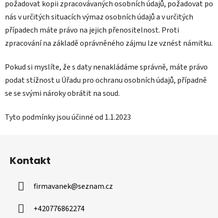
požadovat kopii zpracovávaných osobních údajů, požadovat po
nás v určitých situacích výmaz osobních údajů a v určitých
případech máte právo na jejich přenositelnost. Proti
zpracování na základě oprávněného zájmu lze vznést námitku.
Pokud si myslíte, že s daty nenakládáme správně, máte právo
podat stížnost u Úřadu pro ochranu osobních údajů, případně
se se svými nároky obrátit na soud.
Tyto podmínky jsou účinné od 1.1.2023
Z
á
Kontakt
p
a
firmavanek
@
seznam.cz
t
í
+420776862274