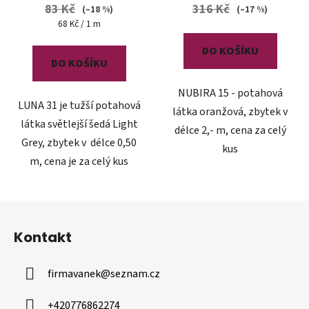
83 Kč
316 Kč
(–18 %)
(–17 %)
Měrná
68 Kč / 1 m
cena:
DO KOŠÍKU
DO KOŠÍKU
NUBIRA 15 - potahová
LUNA 31 je tužší potahová
látka oranžová, zbytek v
látka světlejší šedá Light
délce 2,- m, cena za celý
Grey, zbytek v délce 0,50
kus
m, cena je za celý kus
Z
á
Kontakt
p
a
firmavanek
@
seznam.cz
t
í
+420776862274