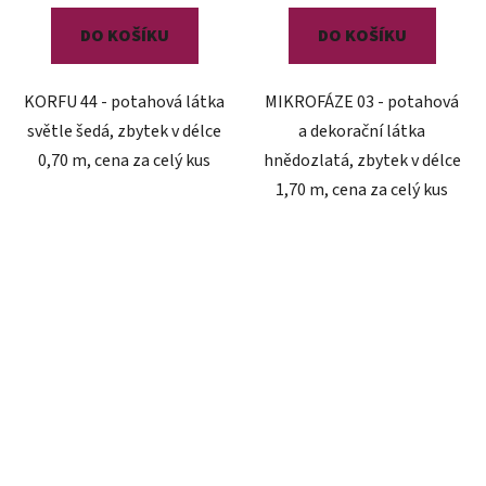
DO KOŠÍKU
DO KOŠÍKU
KORFU 44 - potahová látka
MIKROFÁZE 03 - potahová
světle šedá, zbytek v délce
a dekorační látka
0,70 m, cena za celý kus
hnědozlatá, zbytek v délce
1,70 m, cena za celý kus