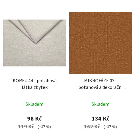
KORFU 44 - potahová
MIKROFÁZE 03 -
látka zbytek
potahová a dekorační
látka zbytek
Skladem
Skladem
98 Kč
134 Kč
119 Kč
162 Kč
(–17 %)
(–17 %)