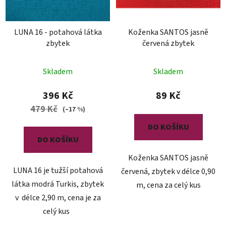
LUNA 16 - potahová látka
Koženka SANTOS jasně
zbytek
červená zbytek
Skladem
Skladem
396 Kč
89 Kč
479 Kč
(–17 %)
DO KOŠÍKU
DO KOŠÍKU
Koženka SANTOS jasně
LUNA 16 je tužší potahová
červená, zbytek v délce 0,90
látka modrá Turkis, zbytek
m, cena za celý kus
v délce 2,90 m, cena je za
celý kus