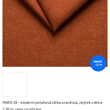
hvězdiček.
344 KČ
–17 %
PARIS 18 - moderní potahová látka oranžová, zbytek v délce
2,30 m, cena za celý kus