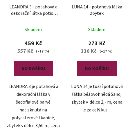
LEANDRA 3 - potahová a
LUNA 14 - potahová látka
dekorační látka potisk
zbytek
polyester zbytek
Skladem
Skladem
459 Kč
273 Kč
557 Kč
330 Kč
(–17 %)
(–17 %)
DO KOŠÍKU
DO KOŠÍKU
LEANDRA 3 je potahová a
LUNA 14 je tužší potahová
dekorační látka v
látka béžovohnědá Sand,
šedofialové barvě
zbytek v délce 2,- m, cena
natisknutá na
je za celý kus
polyesterové tkanině,
zbytek v délce 3,50 m, cena