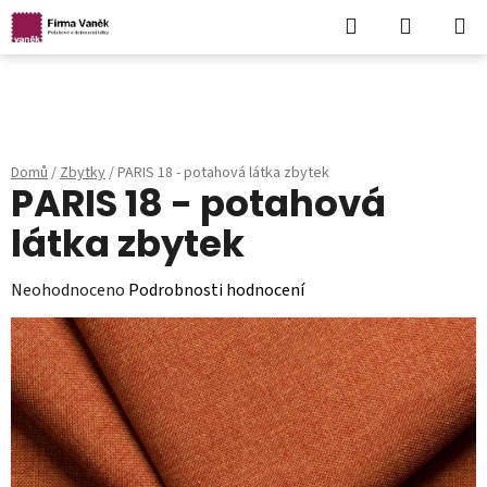
Hledat
NÁKUPN
KOŠÍK
Přejít
na
obsah
Domů
/
Zbytky
/
PARIS 18 - potahová látka zbytek
PARIS 18 - potahová
látka zbytek
Průměrné
Neohodnoceno
Podrobnosti hodnocení
hodnocení
produktu
je
0,0
z
5