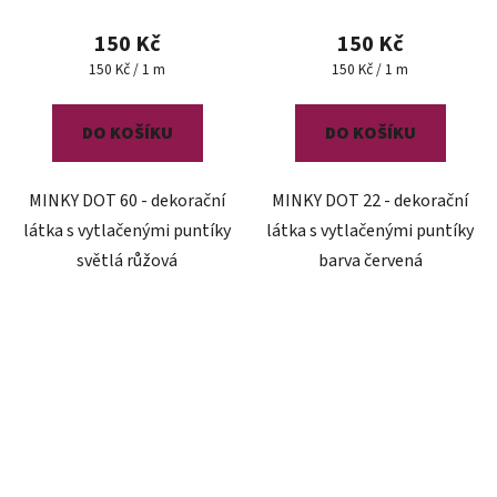
150 Kč
150 Kč
Měrná
Měrná
150 Kč / 1 m
150 Kč / 1 m
cena:
cena:
DO KOŠÍKU
DO KOŠÍKU
MINKY DOT 60 - dekorační
MINKY DOT 22 - dekorační
látka s vytlačenými puntíky
látka s vytlačenými puntíky
světlá růžová
barva červená