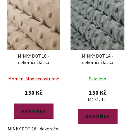
MINKY DOT 16 -
MINKY DOT 14 -
dekorační látka
dekorační látka
Momentálně nedostupné
Skladem
150 Kč
150 Kč
Měrná
150 Kč / 1 m
cena:
DO KOŠÍKU
DO KOŠÍKU
MINKY DOT 16 - dekorační