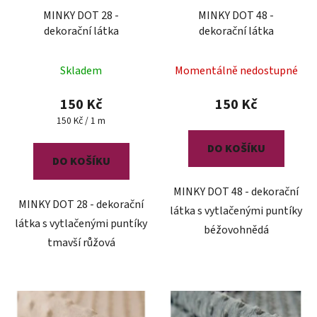
MINKY DOT 28 -
MINKY DOT 48 -
dekorační látka
dekorační látka
Skladem
Momentálně nedostupné
150 Kč
150 Kč
Měrná
150 Kč / 1 m
cena:
DO KOŠÍKU
DO KOŠÍKU
MINKY DOT 48 - dekorační
MINKY DOT 28 - dekorační
látka s vytlačenými puntíky
látka s vytlačenými puntíky
béžovohnědá
tmavší růžová