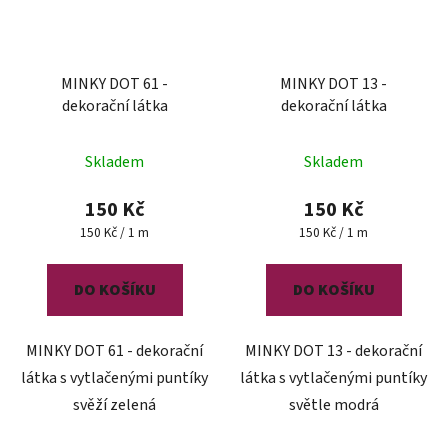
MINKY DOT 61 -
MINKY DOT 13 -
dekorační látka
dekorační látka
Skladem
Skladem
150 Kč
150 Kč
Měrná
Měrná
150 Kč / 1 m
150 Kč / 1 m
cena:
cena:
DO KOŠÍKU
DO KOŠÍKU
MINKY DOT 61 - dekorační
MINKY DOT 13 - dekorační
látka s vytlačenými puntíky
látka s vytlačenými puntíky
svěží zelená
světle modrá