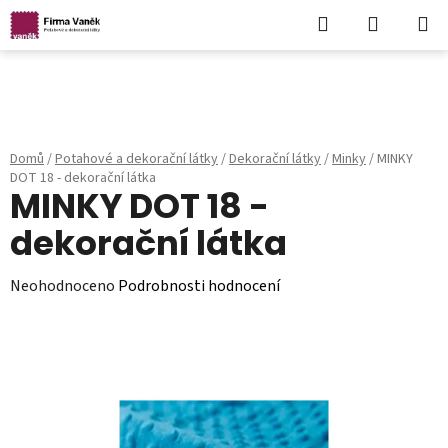
Hledat
NÁKUPN
KOŠÍK
Přejít
na
obsah
Domů
/
Potahové a dekorační látky
/
Dekorační látky
/
Minky
/
MINKY
DOT 18 - dekorační látka
MINKY DOT 18 -
dekorační látka
Průměrné
Neohodnoceno
Podrobnosti hodnocení
hodnocení
produktu
je
0,0
z
5